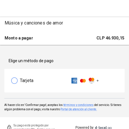
Música y canciones de amor
Monto a pagar
CLP
46.930,15
Elige un método de pago
Tarjeta
Al hacer clic en 'Confirmar pago', aceptas los
términos y condiciones
del servicio. Si tienes
algún problema con el pago, visita nuestro
Portal de atención al cliente.
Su pago está protegido por
Powered by