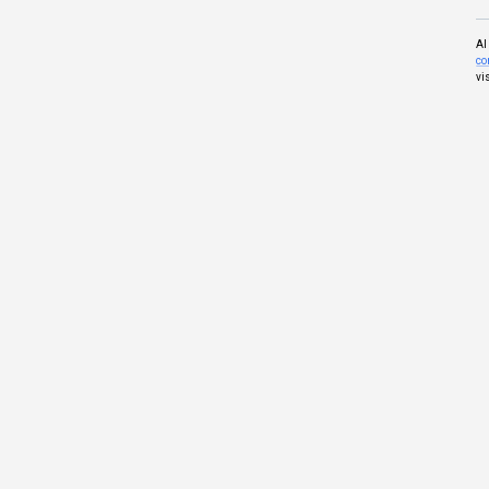
Al
co
vi