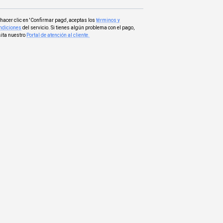
 hacer clic en 'Confirmar pago', aceptas los
términos y
ndiciones
del servicio. Si tienes algún problema con el pago,
sita nuestro
Portal de atención al cliente.