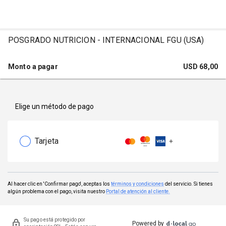
POSGRADO NUTRICION - INTERNACIONAL FGU (USA)
Monto a pagar
USD
68,00
Elige un método de pago
Tarjeta
Al hacer clic en 'Confirmar pago', aceptas los
términos y condiciones
del servicio. Si tienes
algún problema con el pago, visita nuestro
Portal de atención al cliente.
Su pago está protegido por
Powered by