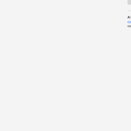
Al
co
vi