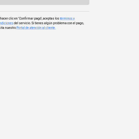
 hacer clic en 'Confirmar pago', aceptas los
términos y
ndiciones
del servicio. Si tienes algún problema con el pago,
sita nuestro
Portal de atención al cliente.