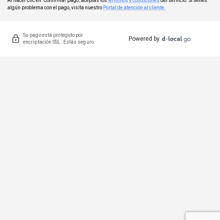
Al hacer clic en 'Confirmar pago', aceptas los
términos y condiciones
del servicio. Si tienes
algún problema con el pago, visita nuestro
Portal de atención al cliente.
Su pago está protegido por
Powered by
encriptación SSL. Estás seguro.