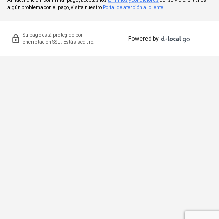
Al hacer clic en 'Confirmar pago', aceptas los
términos y condiciones
del servicio. Si tienes
algún problema con el pago, visita nuestro
Portal de atención al cliente.
Su pago está protegido por
Powered by
encriptación SSL. Estás seguro.